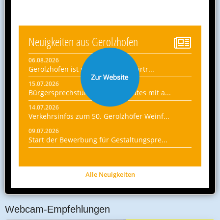
Webcam-Empfehlungen