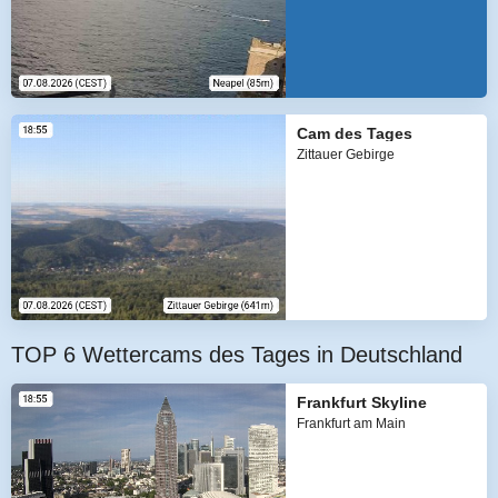
Cam des Tages
Zittauer Gebirge
TOP 6 Wettercams des Tages in Deutschland
Frankfurt Skyline
Frankfurt am Main