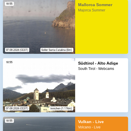
Mallorca Sommer
Majorca Summer
Südtirol - Alto Adige
South Tirol - Webcams
Vulkan - Live
Volcano - Live