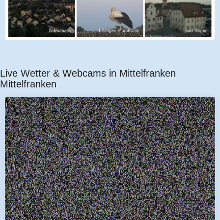
Live Wetter & Webcams in Mittelfranken
Mittelfranken