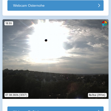
Webcam Osternohe