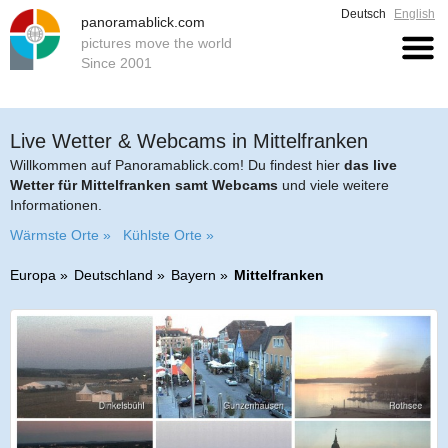
Deutsch
English
panoramablick.com
pictures move the world
Since 2001
Live Wetter & Webcams in Mittelfranken
Willkommen auf Panoramablick.com! Du findest hier
das live
Wetter für Mittelfranken samt Webcams
und viele weitere
Informationen.
Wärmste Orte »
Kühlste Orte »
Europa
Deutschland
Bayern
Mittelfranken