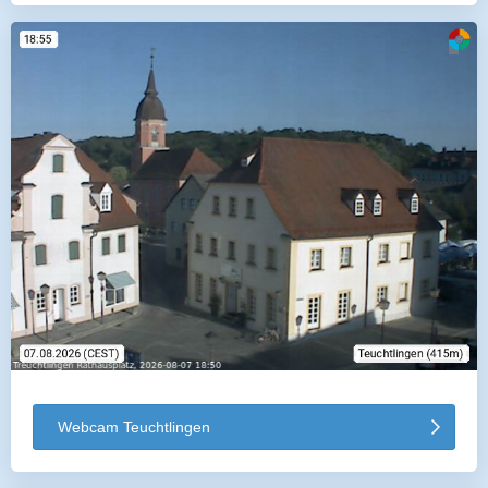
Webcam Teuchtlingen