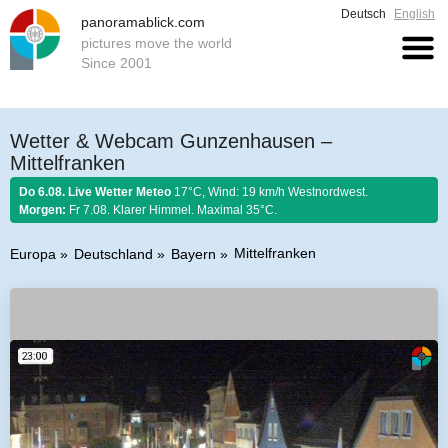
Deutsch
English
panoramablick.com
pictures move the world
Since 2001
Wetter & Webcam Gunzenhausen –
Mittelfranken
Do 6.08. Live Wetter Meteo
17°C, Wind: 19 km/h Westnordwest.
Morgen:
Fr 7.08. Klarer Himmel. Maximal 35°C.
Mittelfranken
Europa
Deutschland
Bayern
Bauernregel 6. August 2026:
Stellt im August sich Regen ein, so regnet es
Honig und guten Wein.