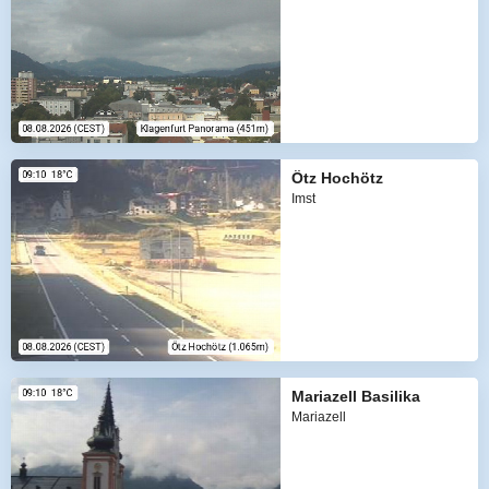
Ötz Hochötz
Imst
Mariazell Basilika
Mariazell