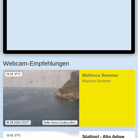
Webcam-Empfehlungen
Mallorca Sommer
Majorca Summer
Südtirol - Alto Adige