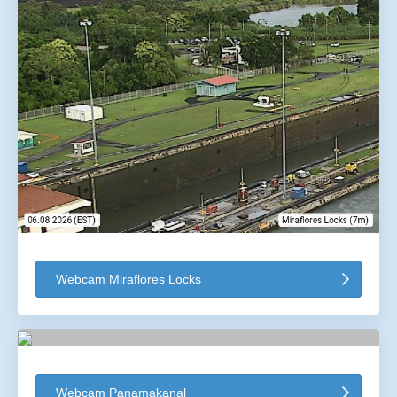
Webcam Miraflores Locks
Webcam Panamakanal