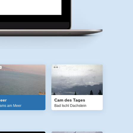
eer
Cam des Tages
ams am Meer
Bad Ischl Dachstein