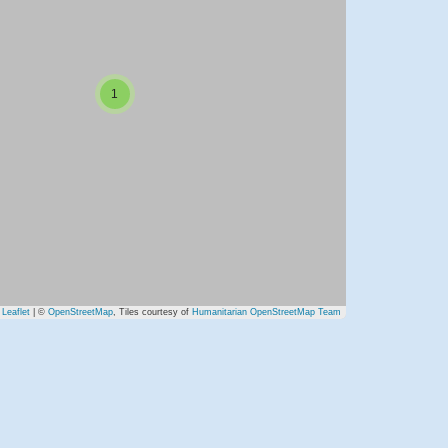
1
Leaflet
| ©
OpenStreetMap
, Tiles courtesy of
Humanitarian OpenStreetMap Team