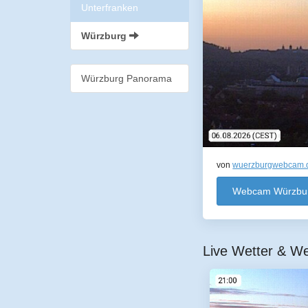
Unterfranken
Würzburg
Würzburg Panorama
von
wuerzburgwebcam.
Webcam Würzbu
Live Wetter & W