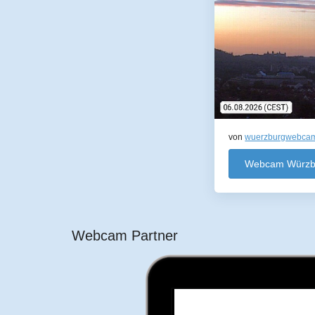
von
wuerzburgwebca
Webcam Würzb
Webcam Partner