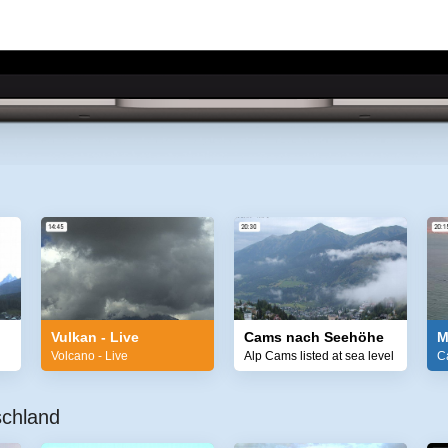
Vulkan - Live
Cams nach Seehöhe
M
Volcano - Live
Alp Cams listed at sea level
C
schland