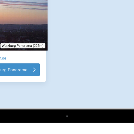
m.de
urg Panorama