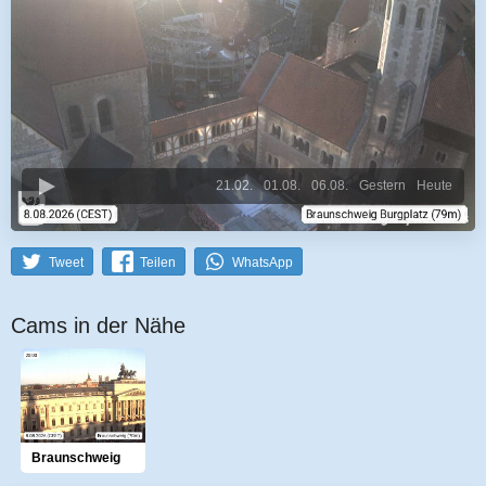
21.02.
01.08.
06.08.
Gestern
Heute
Tweet
Teilen
WhatsApp
Cams in der Nähe
Braunschweig