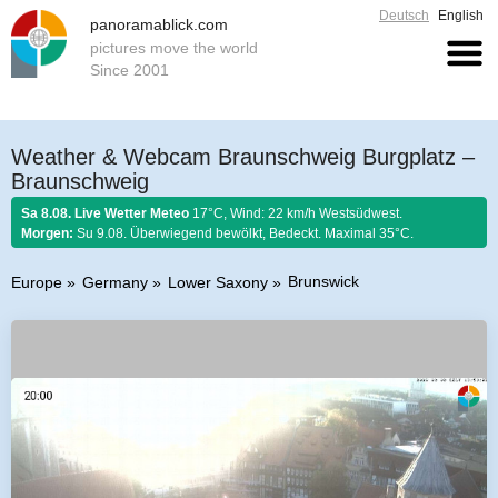
Deutsch
English
panoramablick.com
pictures move the world
Since 2001
Weather & Webcam Braunschweig Burgplatz –
Braunschweig
Sa 8.08. Live Wetter Meteo
17°C, Wind: 22 km/h Westsüdwest.
Morgen:
Su 9.08. Überwiegend bewölkt, Bedeckt. Maximal 35°C.
Brunswick
Europe
Germany
Lower Saxony
Farmer rule 8. August 2026:
Fängst der August mit Donnern an, er es bis
zum Ende nicht lassen kann.