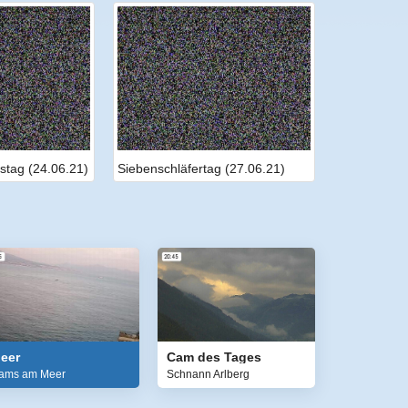
stag (24.06.21)
Siebenschläfertag (27.06.21)
eer
Cam des Tages
ams am Meer
Schnann Arlberg