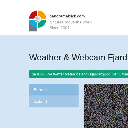
panoramablick.com
pictures move the world
Since 2001
Weather & Webcam Fjard
Sa 8.08. Live Wetter Meteo
Iceland / Fjardabyggd:
24°C, Win
Europe
Iceland