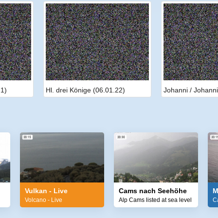
21)
Hl. drei Könige (06.01.22)
Johanni / Johanni
Vulkan - Live
Cams nach Seehöhe
M
Volcano - Live
Alp Cams listed at sea level
C