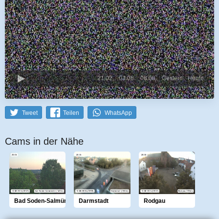
21.02.
03.08.
08.08.
Gestern
Heute
Tweet
Teilen
WhatsApp
Cams in der Nähe
Bad Soden-Salmünster
Darmstadt
Rodgau