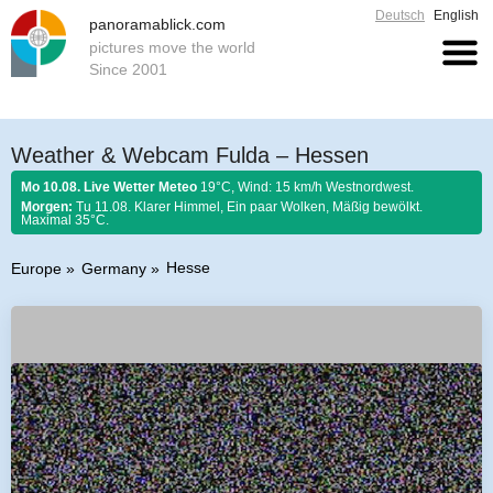
Deutsch
English
panoramablick.com
pictures move the world
Since 2001
Weather & Webcam Fulda – Hessen
Mo 10.08. Live Wetter Meteo
19°C, Wind: 15 km/h Westnordwest.
Morgen:
Tu 11.08. Klarer Himmel, Ein paar Wolken, Mäßig bewölkt.
Maximal 35°C.
Hesse
Europe
Germany
Farmer rule 10. August 2026:
Sollen Trauben und Obst sich mehren,
dürfen mit Laurenz das Wetter aufhören.