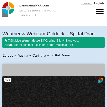
Deutsch
English
panoramablick.com
pictures move the world
Since 2001
Weather & Webcam Goldeck – Spittal Drau
Fr 7.08. Live Wetter Meteo
13°C, Wind: 3 km/h Nordwest.
Heute:
Klarer Himmel, Leichter Regen. Maximal 24°C.
Spittal Drava
Europe
Austria
Carinthia
Farmer rule 7. August 2026:
Ist Nordwind im August nicht selten, so soll er
schönem Wetter gelten.