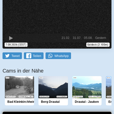
21.02.
31.07.
05.08.
Gestern
Tweet
Teilen
WhatsApp
Cams in der Nähe
Bad Kleinkirchheim
Berg Drautal
Drautal - Jauken
Emb