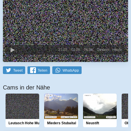
21.02.
01.08.
06.08.
Gestern
Heute
Tweet
Teilen
WhatsApp
Cams in der Nähe
Leutasch Hohe Munde
Mieders Stubaital
Neustift
Obe