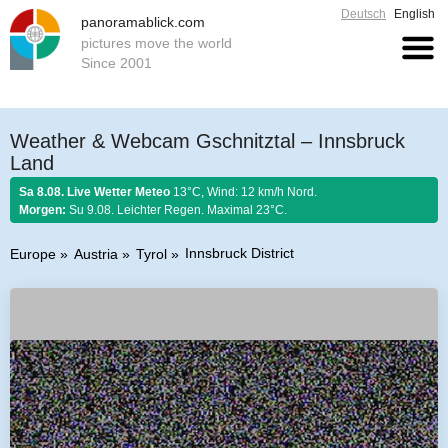
Deutsch
English
panoramablick.com
pictures move the world
Since 2001
Weather & Webcam Gschnitztal – Innsbruck
Land
Sa 8.08. Live Wetter Meteo
13°C, Wind: 12 km/h Nord.
Morgen:
Su 9.08. Leichter Regen. Maximal 23°C.
Innsbruck District
Europe
Austria
Tyrol
Farmer rule 8. August 2026:
Fängst der August mit Donnern an, er es bis
zum Ende nicht lassen kann.