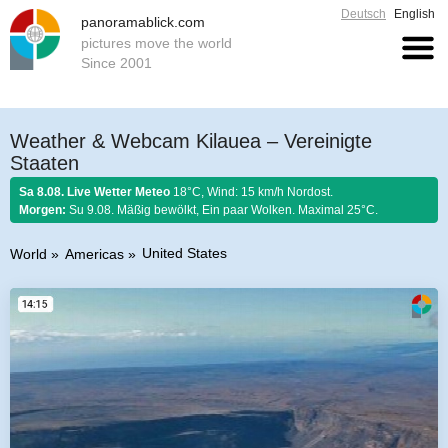
Deutsch
English
panoramablick.com
pictures move the world
Since 2001
Weather & Webcam Kilauea – Vereinigte
Staaten
Sa 8.08. Live Wetter Meteo
18°C, Wind: 15 km/h Nordost.
Morgen:
Su 9.08. Mäßig bewölkt, Ein paar Wolken. Maximal 25°C.
United States
World
Americas