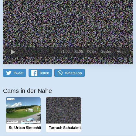
21.02.
01.08.
06.08.
Gestern
Heute
Tweet
Teilen
WhatsApp
Cams in der Nähe
St. Urban Simonhöhe
Turrach Schafalmbahn