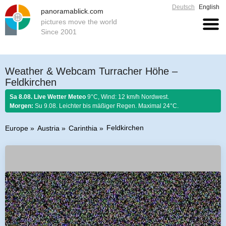
Deutsch
English
panoramablick.com
pictures move the world
Since 2001
Weather & Webcam Turracher Höhe –
Feldkirchen
Sa 8.08. Live Wetter Meteo
9°C, Wind: 12 km/h Nordwest.
Morgen:
Su 9.08. Leichter bis mäßiger Regen. Maximal 24°C.
Feldkirchen
Europe
Austria
Carinthia
Farmer rule 8. August 2026:
Fängst der August mit Donnern an, er es bis
zum Ende nicht lassen kann.