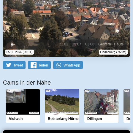
21.02.
29.07.
03.08.
Gestern
Heute
Tweet
Teilen
WhatsApp
Cams in der Nähe
Aichach
Bolsterlang Hörnerbahn
Dillingen
Don