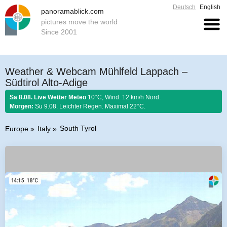
Deutsch
English
panoramablick.com
pictures move the world
Since 2001
Weather & Webcam Mühlfeld Lappach –
Südtirol Alto-Adige
Sa 8.08. Live Wetter Meteo
10°C, Wind: 12 km/h Nord.
Morgen:
Su 9.08. Leichter Regen. Maximal 22°C.
South Tyrol
Europe
Italy
Farmer rule 8. August 2026:
Fängst der August mit Donnern an, er es bis
zum Ende nicht lassen kann.