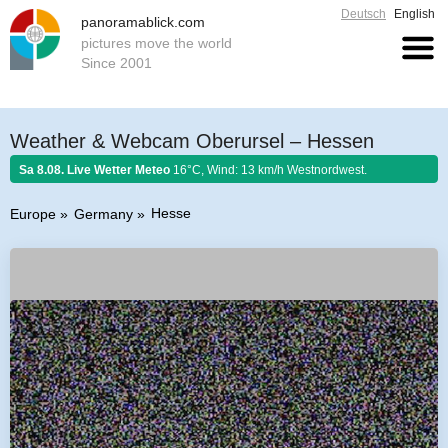
Deutsch
English
panoramablick.com
pictures move the world
Since 2001
Weather & Webcam Oberursel – Hessen
Sa 8.08. Live Wetter Meteo
16°C, Wind: 13 km/h Westnordwest.
Hesse
Europe
Germany
Farmer rule 8. August 2026:
Fängst der August mit Donnern an, er es bis
zum Ende nicht lassen kann.