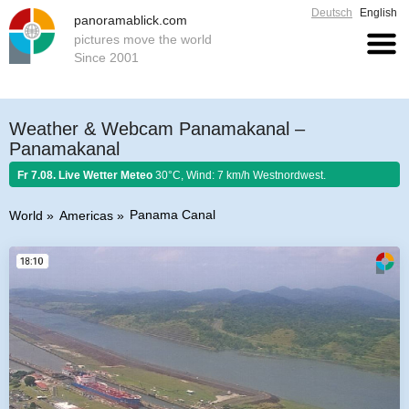
Deutsch
English
panoramablick.com
pictures move the world
Since 2001
Weather & Webcam Panamakanal –
Panamakanal
Fr 7.08. Live Wetter Meteo
30°C, Wind: 7 km/h Westnordwest.
Panama Canal
World
Americas