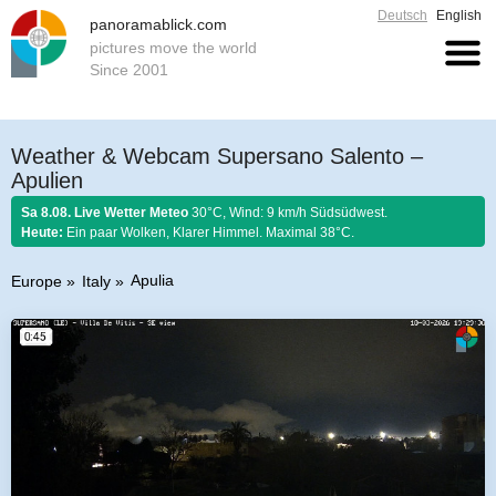
Deutsch
English
panoramablick.com
pictures move the world
Since 2001
Weather & Webcam Supersano Salento –
Apulien
Sa 8.08. Live Wetter Meteo
30°C, Wind: 9 km/h Südsüdwest.
Heute:
Ein paar Wolken, Klarer Himmel. Maximal 38°C.
Apulia
Europe
Italy