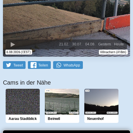
21.02.
30.07.
04.08.
Gestern
Heute
Tweet
Teilen
WhatsApp
Cams in der Nähe
Aarau Stadtblick
Beinwil
Neuenhof