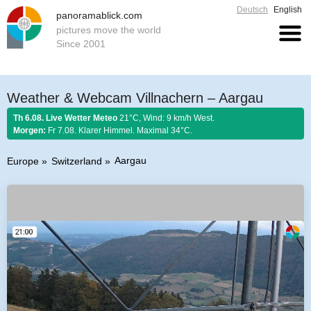
Deutsch
English
panoramablick.com
pictures move the world
Since 2001
Weather & Webcam Villnachern – Aargau
Th 6.08. Live Wetter Meteo
21°C, Wind: 9 km/h West.
Morgen:
Fr 7.08. Klarer Himmel. Maximal 34°C.
Aargau
Europe
Switzerland
Farmer rule 6. August 2026:
Stellt im August sich Regen ein, so regnet es
Honig und guten Wein.