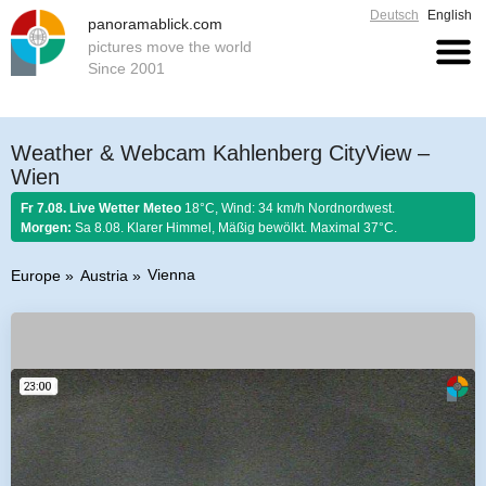
Deutsch
English
panoramablick.com
pictures move the world
Since 2001
Weather & Webcam Kahlenberg CityView –
Wien
Fr 7.08. Live Wetter Meteo
18°C, Wind: 34 km/h Nordnordwest.
Morgen:
Sa 8.08. Klarer Himmel, Mäßig bewölkt. Maximal 37°C.
Vienna
Europe
Austria
Farmer rule 7. August 2026:
Ist Nordwind im August nicht selten, so soll er
schönem Wetter gelten.