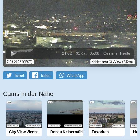
21.02.
31.07.
05.08.
Gestern
Heute
Tweet
Teilen
WhatsApp
Cams in der Nähe
City View Vienna
Donau Kaisermühlen
Favoriten
Hoh