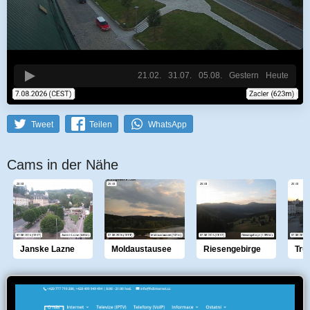
21.02.
31.07.
05.08.
Gestern
Heute
Tweet
Teilen
WhatsApp
Cams in der Nähe
Janske Lazne
Moldaustausee
Riesengebirge
Tru