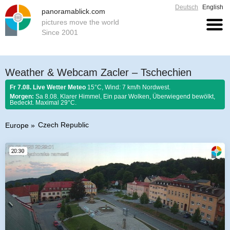
Deutsch
English
panoramablick.com
pictures move the world
Since 2001
Weather & Webcam Zacler – Tschechien
Fr 7.08. Live Wetter Meteo
15°C, Wind: 7 km/h Nordwest.
Morgen:
Sa 8.08. Klarer Himmel, Ein paar Wolken, Überwiegend bewölkt,
Bedeckt. Maximal 29°C.
Czech Republic
Europe