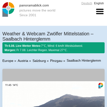
Deutsch
English
panoramablick.com
pictures move the world
Since 2001
Weather & Webcam Zwölfer Mittelstation –
Saalbach Hinterglemm
Th 6.08. Live Wetter Meteo
7°C, Wind: 6 km/h Westsüdwest.
Morgen:
Fr 7.08. Leichter Regen. Maximal 27°C.
Saalbach Hinterglemm
Europe
Austria
Salzburg
Pinzgau
Farmer rule 6. August 2026:
Stellt im August sich Regen ein, so regnet es
Honig und guten Wein.