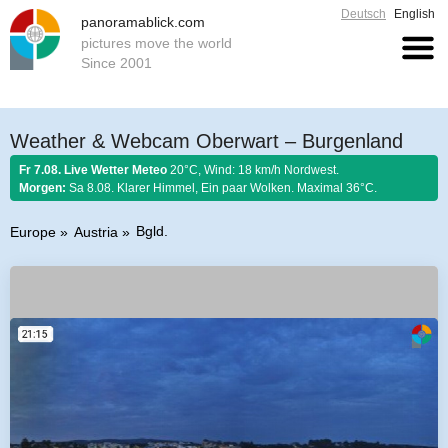
Deutsch
English
panoramablick.com
pictures move the world
Since 2001
Weather & Webcam Oberwart – Burgenland
Fr 7.08. Live Wetter Meteo
20°C, Wind: 18 km/h Nordwest.
Morgen:
Sa 8.08. Klarer Himmel, Ein paar Wolken. Maximal 36°C.
Bgld.
Europe
Austria
Farmer rule 7. August 2026:
Ist Nordwind im August nicht selten, so soll er
schönem Wetter gelten.