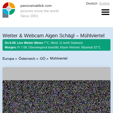
Deutsch
English
panoramablick.com
pictures move the world
Since 2001
Wetter & Webcam Aigen Schägl – Mühlviertel
Do 6.08. Live Wetter Meteo
7°C, Wind: 11 km/h Südwest.
Morgen:
Fr 7.08. Überwiegend bewölkt, Klarer Himmel. Maximal 32°C.
Mühlviertel
Europa
Österreich
OÖ
Bauernregel 6. August 2026:
Stellt im August sich Regen ein, so regnet es
Honig und guten Wein.