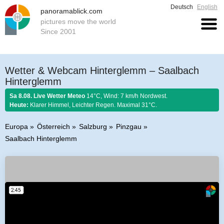
Deutsch
English
panoramablick.com
pictures move the world
Since 2001
Wetter & Webcam Hinterglemm – Saalbach
Hinterglemm
Sa 8.08. Live Wetter Meteo
14°C, Wind: 7 km/h Nordwest.
Heute:
Klarer Himmel, Leichter Regen. Maximal 31°C.
Europa
Österreich
Salzburg
Pinzgau
Saalbach Hinterglemm
Bauernregel 8. August 2026:
Fängst der August mit Donnern an, er es bis
zum Ende nicht lassen kann.