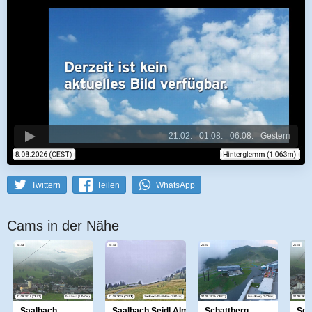
21.02.
01.08.
06.08.
Gestern
Twittern
Teilen
WhatsApp
Cams in der Nähe
Saalbach
Saalbach Seidl Alm
Schattberg
Sch