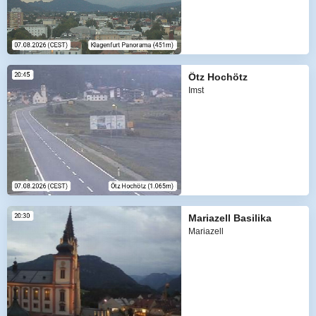
Ötz Hochötz
Imst
Mariazell Basilika
Mariazell