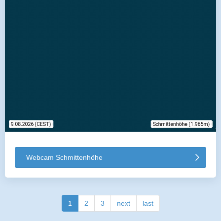
Webcam Schmittenhöhe
1
2
3
next
last