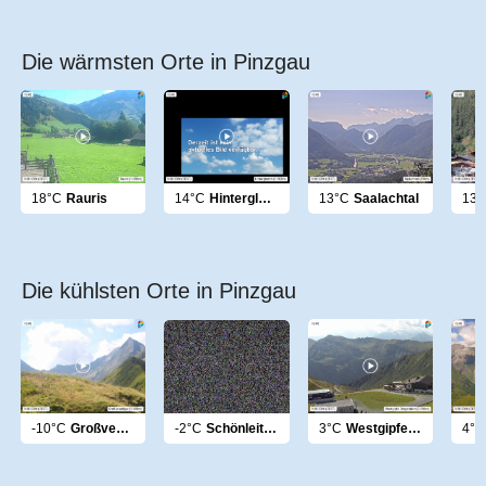
Die wärmsten Orte in Pinzgau
18°C
Rauris
14°C
Hinterglemm
13°C
Saalachtal
13°
Die kühlsten Orte in Pinzgau
-10°C
Großvenediger
-2°C
Schönleiten Leogang
3°C
Westgipfel Bergstation
4°C