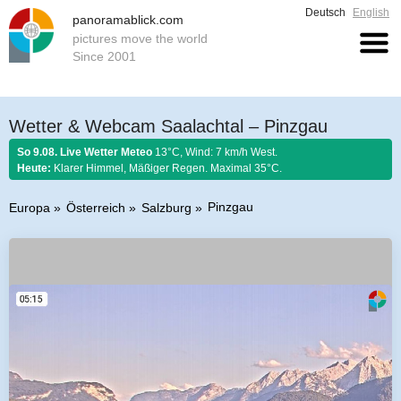
Deutsch
English
panoramablick.com
pictures move the world
Since 2001
Wetter & Webcam Saalachtal – Pinzgau
So 9.08. Live Wetter Meteo
13°C, Wind: 7 km/h West.
Heute:
Klarer Himmel, Mäßiger Regen. Maximal 35°C.
Pinzgau
Europa
Österreich
Salzburg
Bauernregel 9. August 2026:
Was der August nicht kocht, kann der
September nicht braten.