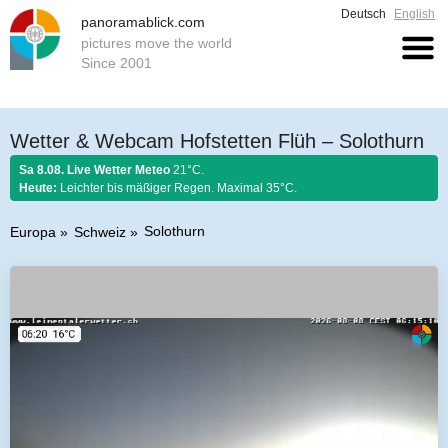
Deutsch
English
panoramablick.com
pictures move the world
Since 2001
Wetter & Webcam Hofstetten Flüh – Solothurn
Sa 8.08. Live Wetter Meteo
21°C.
Heute:
Leichter bis mäßiger Regen. Maximal 35°C.
Solothurn
Europa
Schweiz
Bauernregel 8. August 2026:
Fängst der August mit Donnern an, er es bis
zum Ende nicht lassen kann.