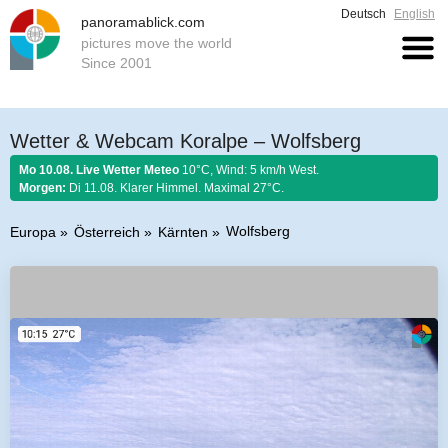
Deutsch
English
panoramablick.com
pictures move the world
Since 2001
Wetter & Webcam Koralpe – Wolfsberg
Mo 10.08. Live Wetter Meteo
10°C, Wind: 5 km/h West.
Morgen:
Di 11.08. Klarer Himmel. Maximal 27°C.
Wolfsberg
Europa
Österreich
Kärnten
Bauernregel 10. August 2026:
Sollen Trauben und Obst sich mehren,
dürfen mit Laurenz das Wetter aufhören.