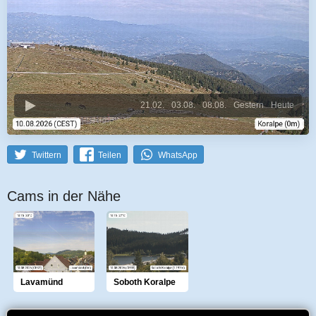
21.02.
03.08.
08.08.
Gestern
Heute
Twittern
Teilen
WhatsApp
Cams in der Nähe
Lavamünd
Soboth Koralpe