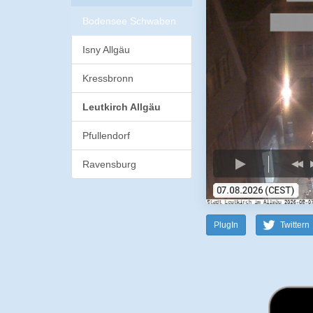
Bodensee Schwaben
Isny Allgäu
Kressbronn
Leutkirch Allgäu
Pfullendorf
Ravensburg
PlugIn
Twittern