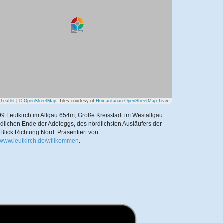
Leaflet
| ©
OpenStreetMap
, Tiles courtesy of
Humanitarian OpenStreetMap Team
9 Leutkirch im Allgäu 654m, Große Kreisstadt im Westallgäu
dlichen Ende der Adeleggs, des nördlichsten Ausläufers der
 Blick Richtung Nord.
Präsentiert von
//www.leutkirch.de/willkommen
.