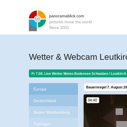
panoramablick.com
pictures move the world
Since 2001
Wetter & Webcam Leutki
Fr 7.08. Live Wetter Meteo
Bodensee Schwaben / Leutkirch 
Bauernregel 7. August 2
Europa
Deutschland
Baden Württemberg
Tübingen