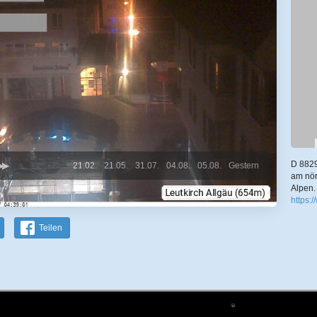
D 8829
21.02.
21.05.
31.07.
04.08.
05.08.
Gestern
am nör
Alpen.
https:
Teilen