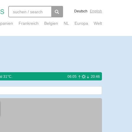
Deutsch
English
panien
Frankreich
Belgien
NL
Europa
Welt
al 31°C.
06:05
20:46