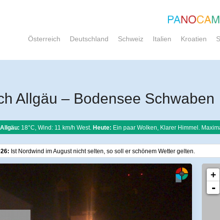
Österreich
Deutschland
Schweiz
Italien
Kroatien
S
rch Allgäu – Bodensee Schwaben
Allgäu:
18°C, Wind: 11 km/h West.
Heute:
Ein paar Wolken, Klarer Himmel. Maxim
026:
Ist Nordwind im August nicht selten, so soll er schönem Wetter gelten.
+
-