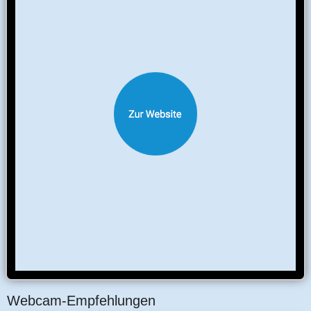
Webcam-Empfehlungen