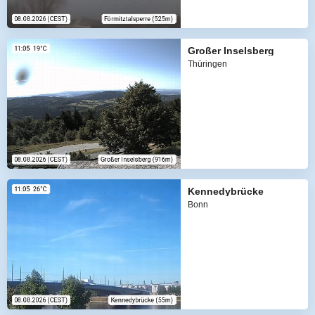
Großer Inselsberg
Thüringen
Kennedybrücke
Bonn