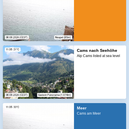
Cams nach Seehöhe
Alp Cams listed at sea level
Meer
Cams am Meer