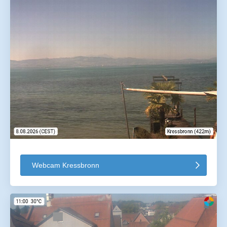
Webcam Kressbronn