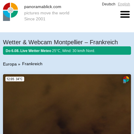
Deutsch
English
panoramablick.com
pictures move the world
Since 2001
Wetter & Webcam Montpellier – Frankreich
Do 6.08. Live Wetter Meteo
25°C, Wind: 30 km/h Nord.
Frankreich
Europa