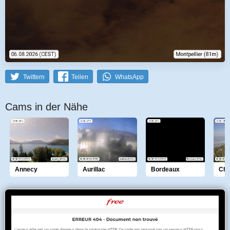
Twittern
Teilen
WhatsApp
Cams in der Nähe
Annecy
Aurillac
Bordeaux
Ch