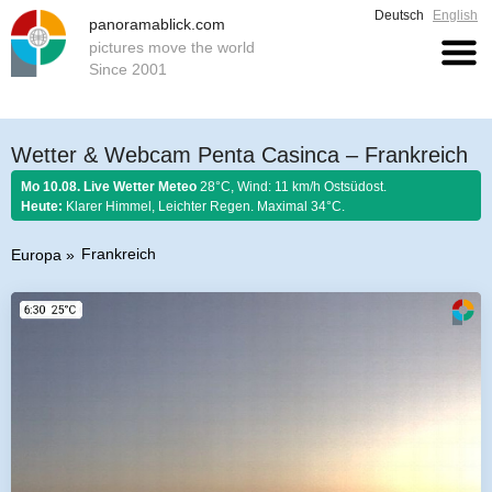
Deutsch
English
panoramablick.com
pictures move the world
Since 2001
Wetter & Webcam Penta Casinca – Frankreich
Mo 10.08. Live Wetter Meteo
28°C, Wind: 11 km/h Ostsüdost.
Heute:
Klarer Himmel, Leichter Regen. Maximal 34°C.
Frankreich
Europa