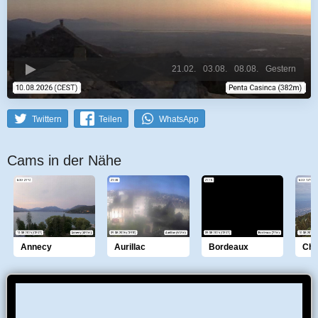
21.02.
03.08.
08.08.
Gestern
Twittern
Teilen
WhatsApp
Cams in der Nähe
Annecy
Aurillac
Bordeaux
Ch