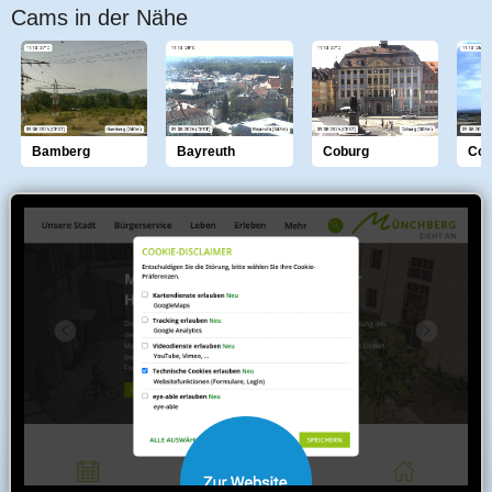
Cams in der Nähe
Bamberg
Bayreuth
Coburg
Cob