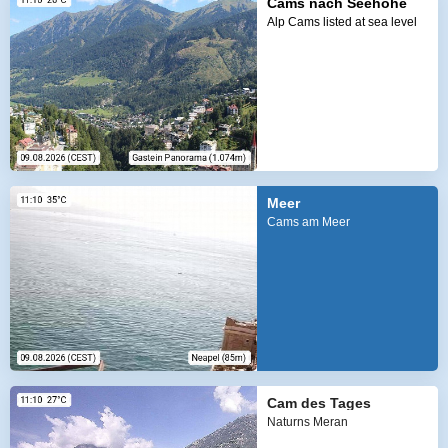
Cams nach Seehöhe
Alp Cams listed at sea level
Meer
Cams am Meer
Cam des Tages
Naturns Meran