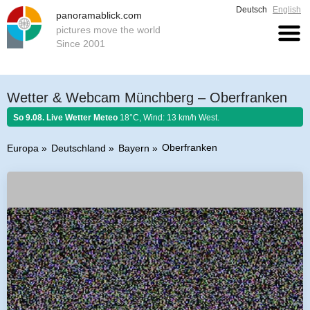
Deutsch
English
panoramablick.com
pictures move the world
Since 2001
Wetter & Webcam Münchberg – Oberfranken
So 9.08. Live Wetter Meteo
18°C, Wind: 13 km/h West.
Oberfranken
Europa
Deutschland
Bayern
Bauernregel 9. August 2026:
Was der August nicht kocht, kann der
September nicht braten.