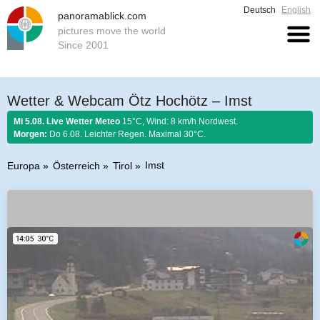
Deutsch
English
panoramablick.com
pictures move the world
Since 2001
Wetter & Webcam Ötz Hochötz – Imst
Mi 5.08. Live Wetter Meteo
15°C, Wind: 8 km/h Nordwest.
Morgen:
Do 6.08. Leichter Regen. Maximal 30°C.
Imst
Europa
Österreich
Tirol
Bauernregel 5. August 2026:
Regen an Mariä Schnee, tuat dem Korn
saggrisch weh.