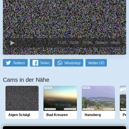
21.02.
02.08.
07.08.
Gestern
Heute
Twittern
Teilen
WhatsApp
Wetter OÖ
Cams in der Nähe
Aigen Schägl
Bad Kreuzen
Hansberg
Pei