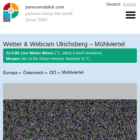
Deutsch
English
panoramablick.com
pictures move the world
Since 2001
Wetter & Webcam Ulrichsberg – Mühlviertel
So 9.08. Live Wetter Meteo
1°C, Wind: 6 km/h Nordwest.
Morgen:
Mo 10.08. Klarer Himmel. Maximal 31°C.
Mühlviertel
Europa
Österreich
OÖ
Bauernregel 9. August 2026:
Was der August nicht kocht, kann der
September nicht braten.