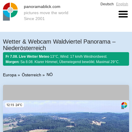
Deutsch
English
panoramablick.com
pictures move the world
Since 2001
Wetter & Webcam Waldviertel Panorama –
Niederösterreich
Fr 7.08. Live Wetter Meteo
13°C, Wind: 17 km/h Westnordwest.
Morgen:
Sa 8.08. Klarer Himmel, Überwiegend bewölkt. Maximal 29°C.
NÖ
Europa
Österreich
Bauernregel 7. August 2026:
Ist Nordwind im August nicht selten, so soll
er schönem Wetter gelten.