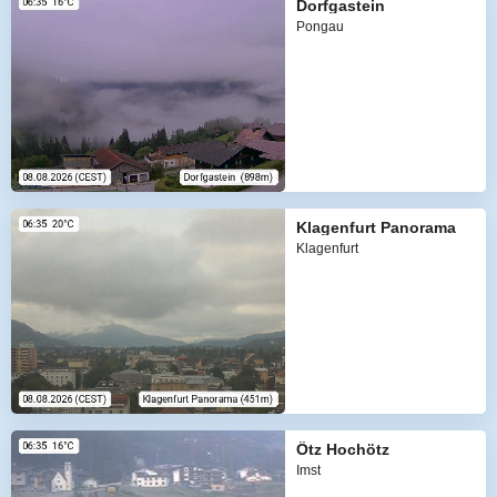
Dorfgastein
Pongau
Klagenfurt Panorama
Klagenfurt
Ötz Hochötz
Imst