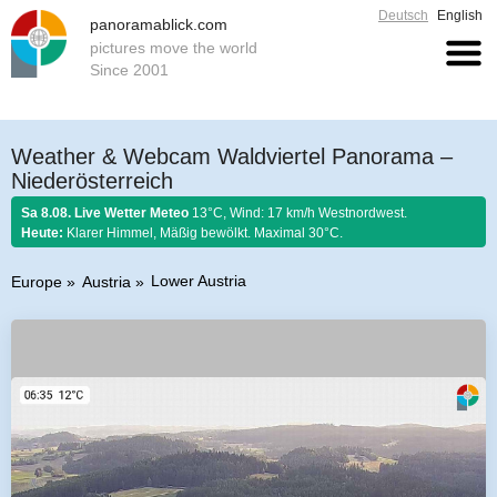
Deutsch
English
panoramablick.com
pictures move the world
Since 2001
Weather & Webcam Waldviertel Panorama –
Niederösterreich
Sa 8.08. Live Wetter Meteo
13°C, Wind: 17 km/h Westnordwest.
Heute:
Klarer Himmel, Mäßig bewölkt. Maximal 30°C.
Lower Austria
Europe
Austria
Farmer rule 8. August 2026:
Fängst der August mit Donnern an, er es bis
zum Ende nicht lassen kann.