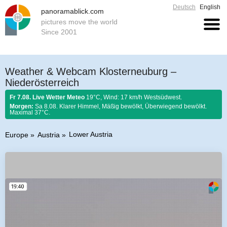
Deutsch
English
panoramablick.com
pictures move the world
Since 2001
Weather & Webcam Klosterneuburg –
Niederösterreich
Fr 7.08. Live Wetter Meteo
19°C, Wind: 17 km/h Westsüdwest.
Morgen:
Sa 8.08. Klarer Himmel, Mäßig bewölkt, Überwiegend bewölkt.
Maximal 37°C.
Lower Austria
Europe
Austria
Farmer rule 7. August 2026:
Ist Nordwind im August nicht selten, so soll er
schönem Wetter gelten.