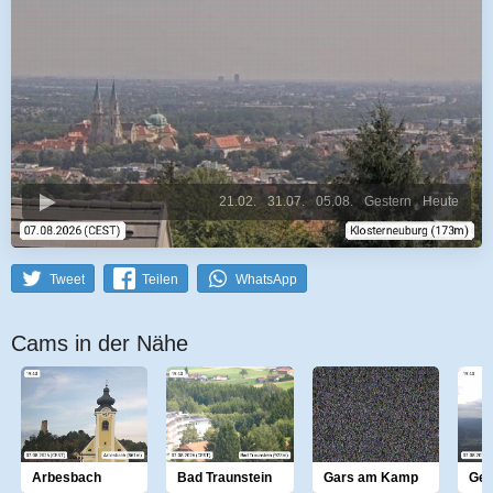
21.02.
31.07.
05.08.
Gestern
Heute
Tweet
Teilen
WhatsApp
Cams in der Nähe
Arbesbach
Bad Traunstein
Gars am Kamp
Gem