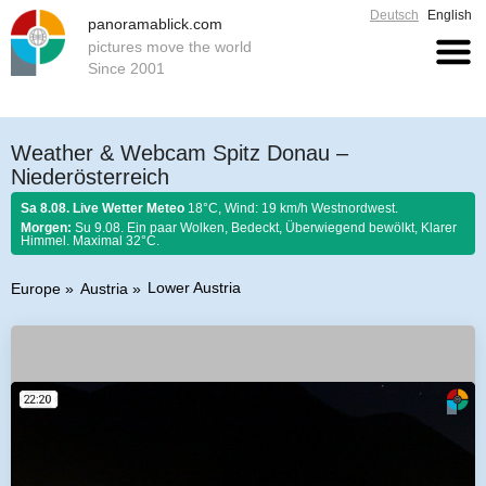
Deutsch
English
panoramablick.com
pictures move the world
Since 2001
Weather & Webcam Spitz Donau –
Niederösterreich
Sa 8.08. Live Wetter Meteo
18°C, Wind: 19 km/h Westnordwest.
Morgen:
Su 9.08. Ein paar Wolken, Bedeckt, Überwiegend bewölkt, Klarer
Himmel. Maximal 32°C.
Lower Austria
Europe
Austria
Farmer rule 8. August 2026:
Fängst der August mit Donnern an, er es bis
zum Ende nicht lassen kann.