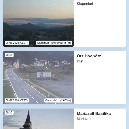
Klagenfurt
Ötz Hochötz
Imst
Mariazell Basilika
Mariazell