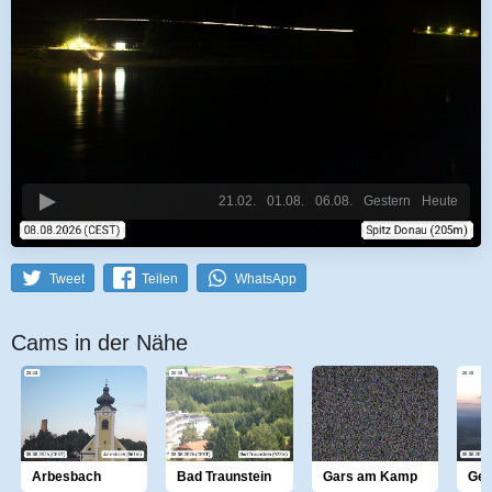
21.02.
01.08.
06.08.
Gestern
Heute
Tweet
Teilen
WhatsApp
Cams in der Nähe
Arbesbach
Bad Traunstein
Gars am Kamp
Gem