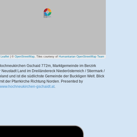
Leaflet
| ©
OpenStreetMap
, Tiles courtesy of
Humanitarian OpenStreetMap Team
ochneukirchen Gschaid 772m, Marktgemeinde im Berzirk
 Neustadt Land im Dreiländereck Niederösterreich / Stiermark /
land und ist die südlichste Gemeinde der Buckligen Welt. Blick
 mit der Pfarrkirche Richtung Norden.
Presented by
//www.hochneukirchen-gschaidt.at
.