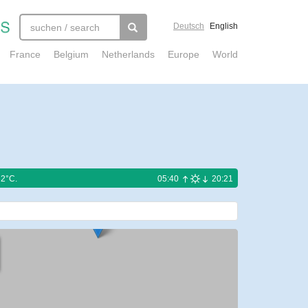
Deutsch
English
France
Belgium
Netherlands
Europe
World
32°C.
05:40
20:21