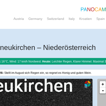
Austria
Germany
Switzerland
Italy
Kroatien
Spain
ukirchen – Niederösterreich
:
16°C, Wind: 17 km/h Nordwest.
Heute:
Leichter Regen, Klarer Himmel. Maximal 
26:
Stellt im August sich Regen ein, so regnet es Honig und guten Wein.
+
-