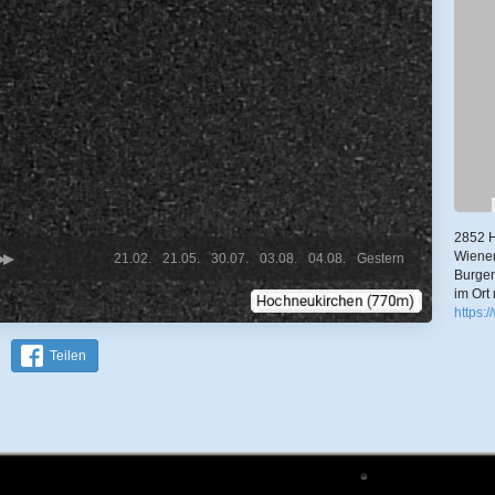
2852 H
Wiener
21.02.
21.05.
30.07.
03.08.
04.08.
Gestern
Burgen
im Ort
https:
Teilen