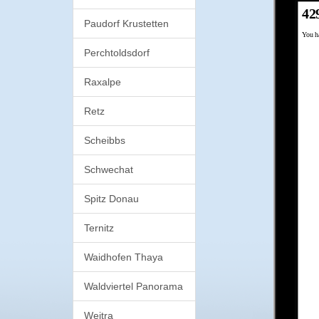
Paudorf Krustetten
Perchtoldsdorf
Raxalpe
Retz
Scheibbs
Schwechat
Spitz Donau
Ternitz
Waidhofen Thaya
Waldviertel Panorama
Weitra