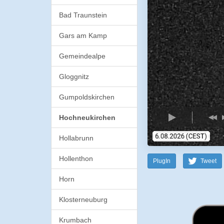
Bad Traunstein
Gars am Kamp
Gemeindealpe
Gloggnitz
Gumpoldskirchen
Hochneukirchen
Hollabrunn
Hollenthon
PlugIn
Tweet
Horn
Klosterneuburg
Krumbach