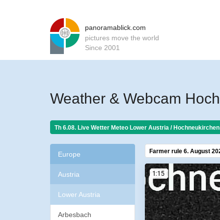
panoramablick.com
pictures move the world
Since 2001
Weather & Webcam Hochne
Th 6.08. Live Wetter Meteo
Lower Austria / Hochneukirchen
Farmer rule 6. August 20
Europe
Austria
Lower Austria
Arbesbach