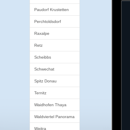
Paudorf Krustetten
Perchtoldsdorf
Raxalpe
Retz
Scheibbs
Schwechat
Spitz Donau
Ternitz
Waidhofen Thaya
Waldviertel Panorama
Weitra