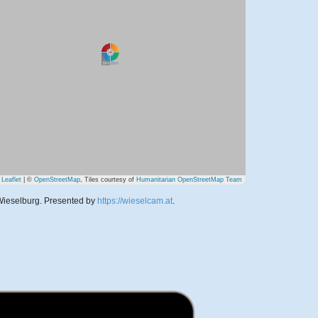
Leaflet
| ©
OpenStreetMap
, Tiles courtesy of
Humanitarian OpenStreetMap Team
Wieselburg.
Presented by
https://wieselcam.at
.