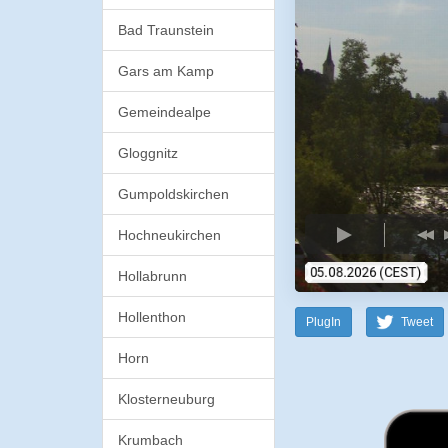
Bad Traunstein
Gars am Kamp
Gemeindealpe
Gloggnitz
Gumpoldskirchen
Hochneukirchen
Hollabrunn
Hollenthon
PlugIn
Tweet
Horn
Klosterneuburg
Krumbach