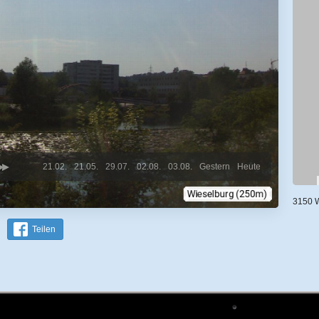
21.02.
21.05.
29.07.
02.08.
03.08.
Gestern
Heute
3150 
Teilen