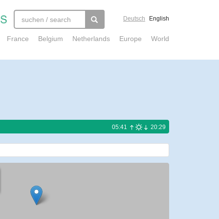
Deutsch
English
France
Belgium
Netherlands
Europe
World
05:41
20:29