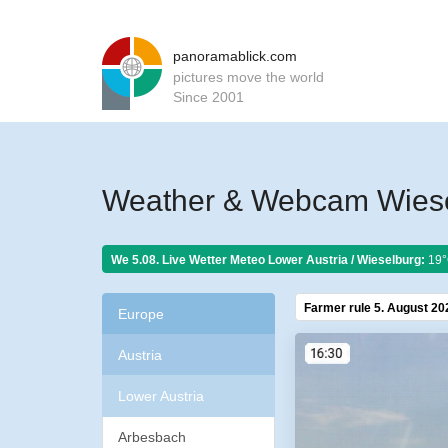
panoramablick.com
pictures move the world
Since 2001
Weather & Webcam Wiesel
We 5.08. Live Wetter Meteo
Lower Austria / Wieselburg:
19°
Farmer rule 5. August 20
Europe
Austria
Lower Austria
Arbesbach