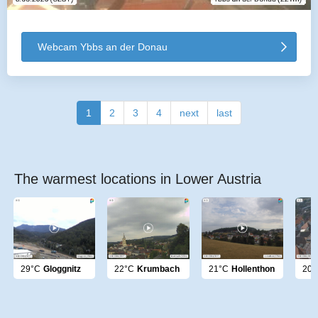
Webcam Ybbs an der Donau
1
2
3
4
next
last
The warmest locations in Lower Austria
29°C
Gloggnitz
22°C
Krumbach
21°C
Hollenthon
20°