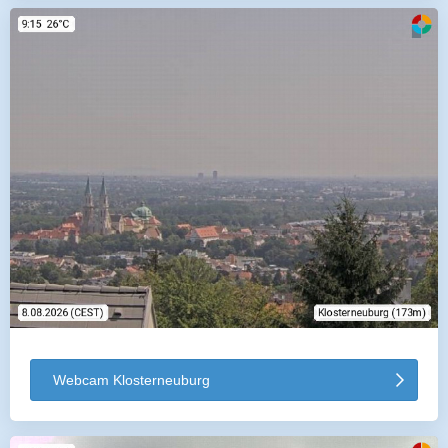
Webcam Klosterneuburg