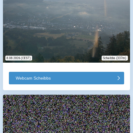
Webcam Scheibbs