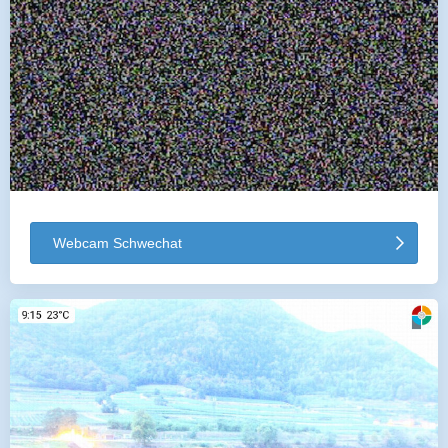
Webcam Schwechat