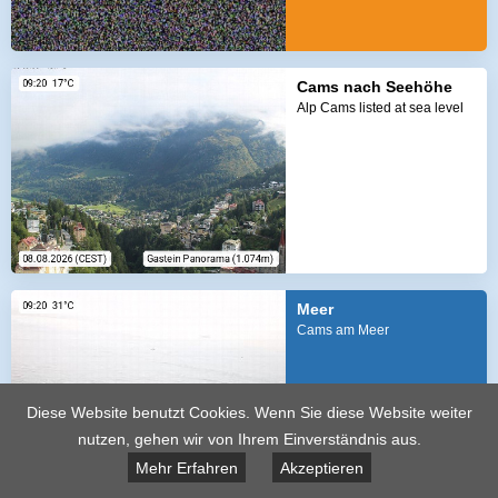
Cams nach Seehöhe
Alp Cams listed at sea level
Meer
Cams am Meer
Diese Website benutzt Cookies. Wenn Sie diese Website weiter
nutzen, gehen wir von Ihrem Einverständnis aus.
Mehr Erfahren
Akzeptieren