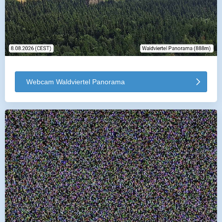
Webcam Waldviertel Panorama