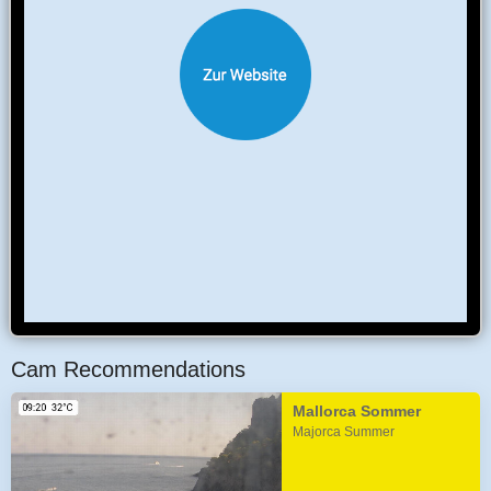
Cam Recommendations
Mallorca Sommer
Majorca Summer