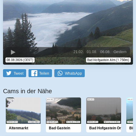
21.02.
01.08.
06.08.
Gestern
Tweet
Teilen
WhatsApp
Cams in der Nähe
Altenmarkt
Bad Gastein
Bad Hofgastein Ort
Bis