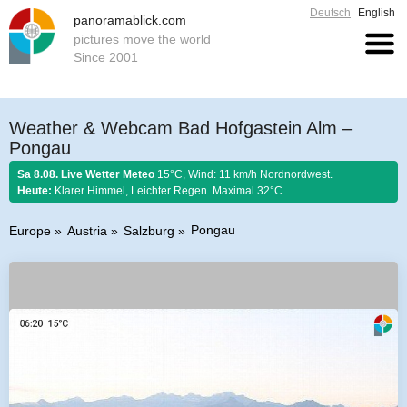
Deutsch
English
panoramablick.com
pictures move the world
Since 2001
Weather & Webcam Bad Hofgastein Alm –
Pongau
Sa 8.08. Live Wetter Meteo
15°C, Wind: 11 km/h Nordnordwest.
Heute:
Klarer Himmel, Leichter Regen. Maximal 32°C.
Pongau
Europe
Austria
Salzburg
Farmer rule 8. August 2026:
Fängst der August mit Donnern an, er es bis
zum Ende nicht lassen kann.