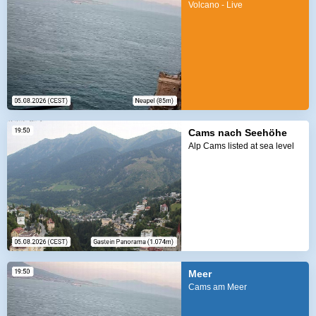
Volcano - Live
Cams nach Seehöhe
Alp Cams listed at sea level
Meer
Cams am Meer