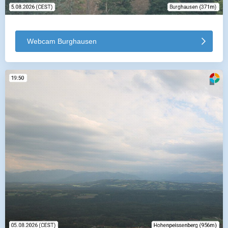
Webcam Burghausen