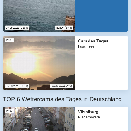
Cam des Tages
Fuschlsee
TOP 6 Wettercams des Tages in Deutschland
Vilsbiburg
Niederbayern