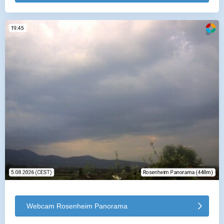
Webcam Rosenheim Panorama