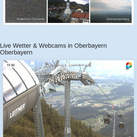
Live Wetter & Webcams in Oberbayern
Oberbayern