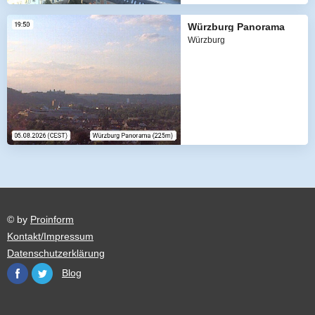
Würzburg Panorama
Würzburg
© by
Proinform
Kontakt/Impressum
Datenschutzerklärung
Blog