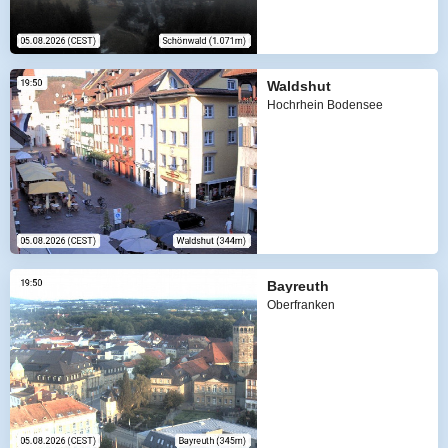
Waldshut
Hochrhein Bodensee
Bayreuth
Oberfranken