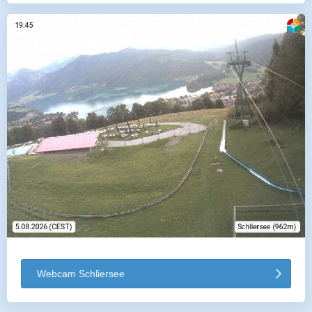
Webcam Schliersee