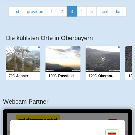
first
previous
1
2
3
4
5
next
last
Die kühlsten Orte in Oberbayern
7°C
Jenner
10°C
Rossfeld
12°C
Oberammergau
13°
Webcam Partner