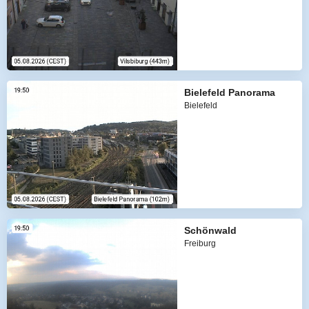
Bielefeld Panorama
Bielefeld
Schönwald
Freiburg