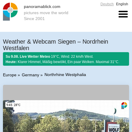
Deutsch
English
panoramablick.com
pictures move the world
Since 2001
Weather & Webcam Siegen – Nordrhein
Westfalen
Su 9.08. Live Wetter Meteo
19°C, Wind: 22 km/h West.
Heute:
Klarer Himmel, Mäßig bewölkt, Ein paar Wolken. Maximal 31°C.
Northrhine Westphalia
Europe
Germany
Farmer rule 9. August 2026:
Was der August nicht kocht, kann der
September nicht braten.