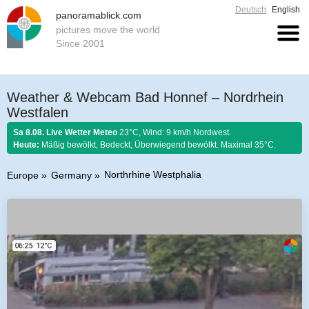
Deutsch
English
panoramablick.com
pictures move the world
Since 2001
Weather & Webcam Bad Honnef – Nordrhein
Westfalen
Sa 8.08. Live Wetter Meteo
23°C, Wind: 9 km/h Nordwest.
Heute:
Mäßig bewölkt, Bedeckt, Überwiegend bewölkt. Maximal 35°C.
Northrhine Westphalia
Europe
Germany
Farmer rule 8. August 2026:
Fängst der August mit Donnern an, er es bis
zum Ende nicht lassen kann.