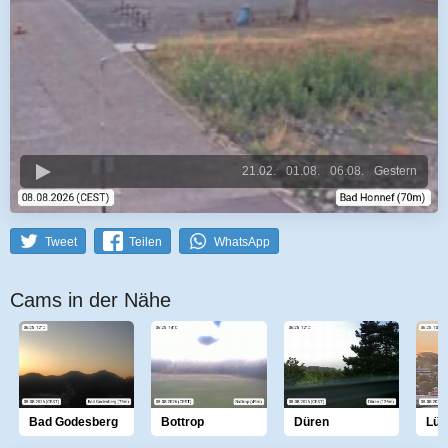
21.02.
01.08.
06.08.
Gestern
Tweet
Teilen
WhatsApp
Cams in der Nähe
Bad Godesberg
Bottrop
Düren
Lüd