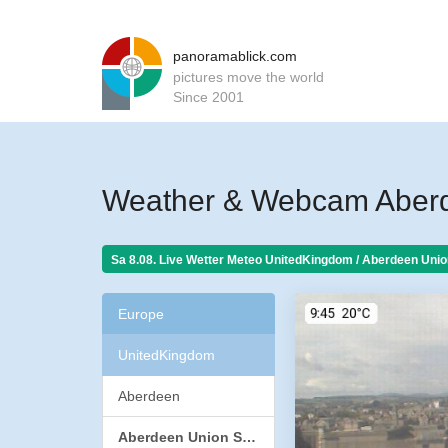
panoramablick.com
pictures move the world
Since 2001
Weather & Webcam Aberde
Sa 8.08. Live Wetter Meteo
UnitedKingdom / Aberdeen Union
Europe
UnitedKingdom
Aberdeen
Aberdeen Union Street