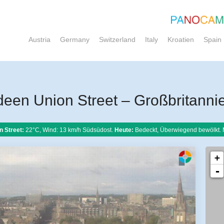
Austria
Germany
Switzerland
Italy
Kroatien
Spain
en Union Street – Großbritanni
 Street:
22°C, Wind: 13 km/h Südsüdost.
Heute:
Bedeckt, Überwiegend bewölkt. 
+
-