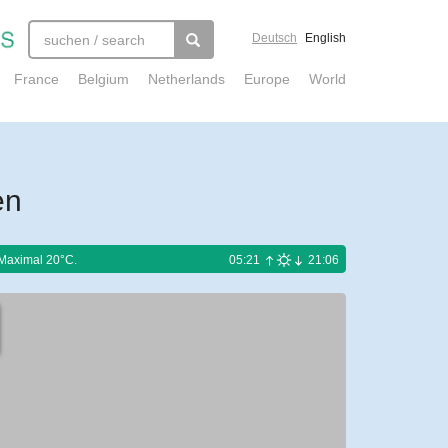
Deutsch
English
France
Belgium
Netherlands
Europe
World
en
Maximal 20°C.
05:21
21:06