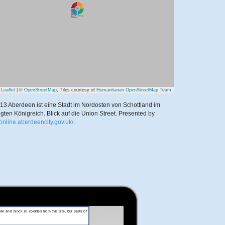
Leaflet
| ©
OpenStreetMap
, Tiles courtesy of
Humanitarian OpenStreetMap Team
3 Aberdeen ist eine Stadt im Nordosten von Schottland im
igten Königreich. Blick auf die Union Street.
Presented by
/online.aberdeencity.gov.uk/
.