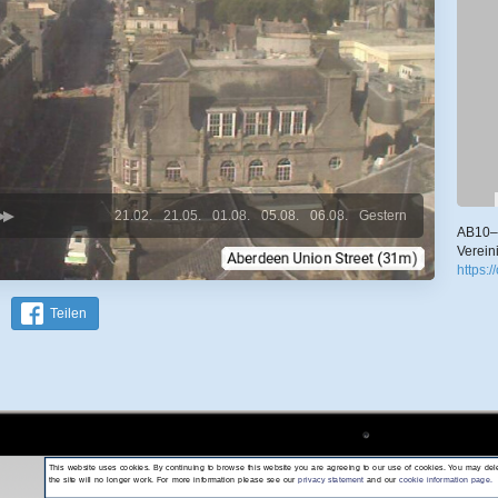
21.02.
21.05.
01.08.
05.08.
06.08.
Gestern
AB10–1
Verein
https:/
Teilen