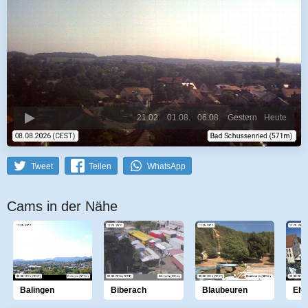
21.02.
01.08.
06.08.
Gestern
Heute
Tweet
Teilen
WhatsApp
Cams in der Nähe
Balingen
Biberach
Blaubeuren
Ehi