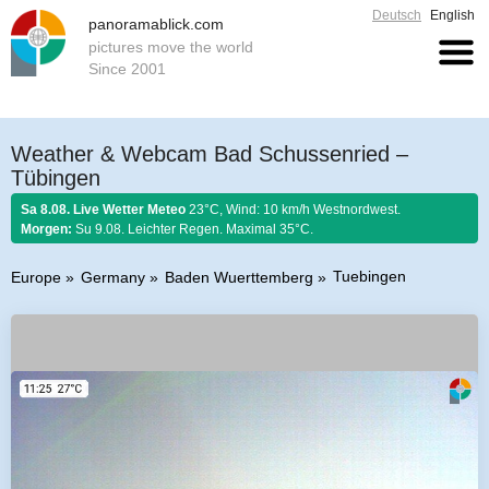
Deutsch
English
panoramablick.com
pictures move the world
Since 2001
Weather & Webcam Bad Schussenried –
Tübingen
Sa 8.08. Live Wetter Meteo
23°C, Wind: 10 km/h Westnordwest.
Morgen:
Su 9.08. Leichter Regen. Maximal 35°C.
Tuebingen
Europe
Germany
Baden Wuerttemberg
Farmer rule 8. August 2026:
Fängst der August mit Donnern an, er es bis
zum Ende nicht lassen kann.