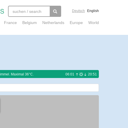
Deutsch
English
France
Belgium
Netherlands
Europe
World
Himmel. Maximal 36°C.
06:01
20:51