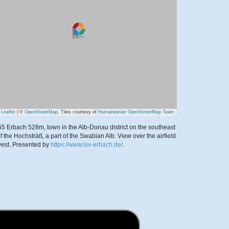
Leaflet
| ©
OpenStreetMap
, Tiles courtesy of
Humanitarian OpenStreetMap Team
5 Erbach 528m, town in the Alb-Donau district on the southeast
f the Hochsträß, a part of the Swabian Alb. View over the airfield
est.
Presented by
https://www.lsv-erbach.de/
.