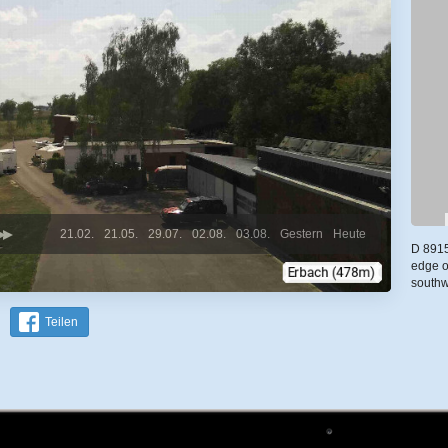
21.02.
21.05.
29.07.
02.08.
03.08.
Gestern
Heute
D 8915
edge o
southw
Teilen