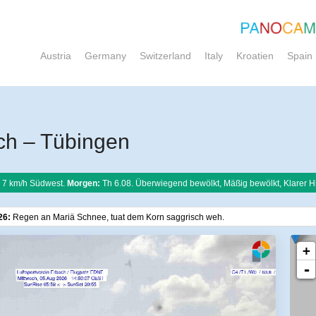
Austria
Germany
Switzerland
Italy
Kroatien
Spain
h – Tübingen
 7 km/h Südwest.
Morgen:
Th 6.08. Überwiegend bewölkt, Mäßig bewölkt, Klarer 
26:
Regen an Mariä Schnee, tuat dem Korn saggrisch weh.
+
-