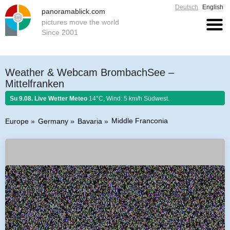
Deutsch
English
panoramablick.com
pictures move the world
Since 2001
Weather & Webcam BrombachSee –
Mittelfranken
Su 9.08. Live Wetter Meteo
14°C, Wind: 5 km/h Südwest.
Middle Franconia
Europe
Germany
Bavaria
Farmer rule 9. August 2026:
Was der August nicht kocht, kann der
September nicht braten.