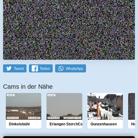
Tweet
Teilen
WhatsApp
Cams in der Nähe
Dinkelsbühl
Erlangen StorchCam
Gunzenhausen
Her